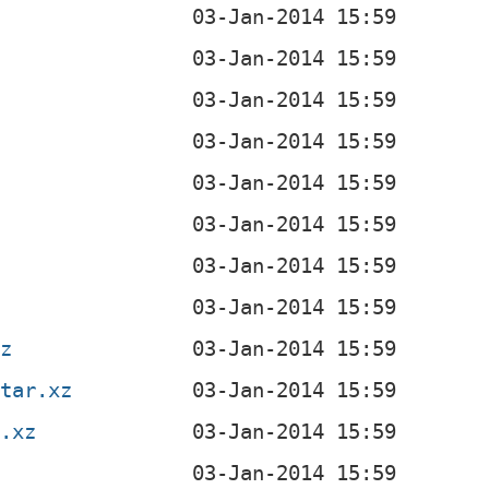
xz
.tar.xz
r.xz