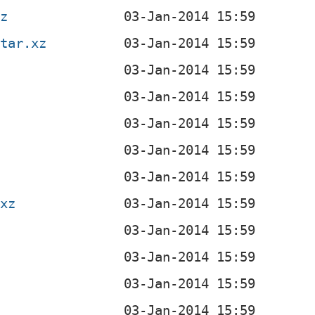
xz
.tar.xz
.xz